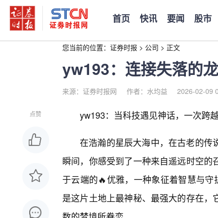
首页
快讯
要闻
股市
您当前的位置：
证券时报
>
公司
>
正文
yw193：连接失落的
来源：证券时报网
作者：水均益
2026-02-09 
yw193：当科技遇见神话，一次跨
点赞
在浩瀚的星辰大海中，在古老的传说
瞬间，你感受到了一种来自遥远时空的
于云端的🔥优雅，一种象征着智慧与守
是这片土地上最神秘、最强大的存在，
数的梦境所眷恋。