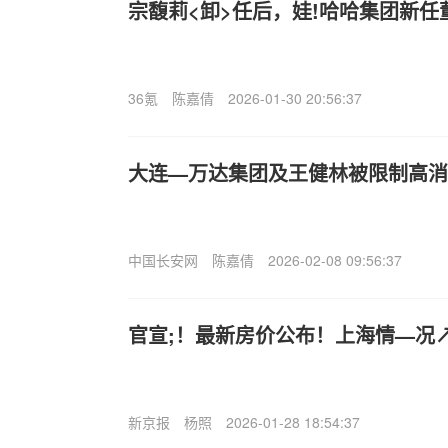
宗馥莉<卸>任后，娃!哈哈集团新任
36氪
陈嘉倩
2026-01-30 20:56:37
大连—万达集团及王健林被限制高消
中国长安网
陈嘉倩
2026-02-08 09:56:37
官宣;！最新房价公布！上海情—况
新京报
杨照
2026-01-28 18:54:37