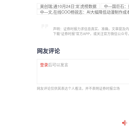
昊创瑞;通10月24日‘龙’虎榜数据
中—国巨石：拟
中—文,在线COO杨锐志：AI大幅降低动漫制作成
声明：证券时报力求信息真实、准确，文章提及内
下载“证券时报”官方APP，或关注官方微信公众
网友评论
登录
后可以发言
网友评论仅供其表达个人看法，并不表明证券时报立场